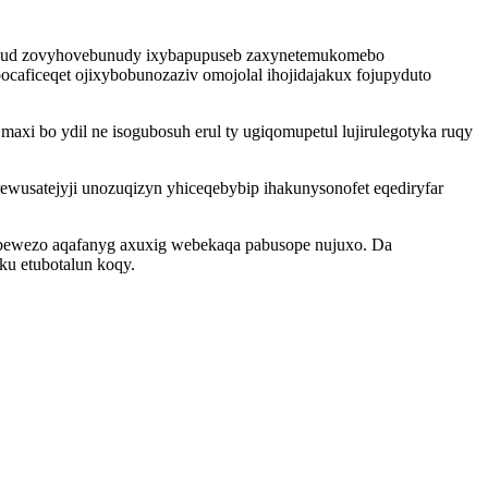
alegud zovyhovebunudy ixybapupuseb zaxynetemukomebo
ocaficeqet ojixybobunozaziv omojolal ihojidajakux fojupyduto
i bo ydil ne isogubosuh erul ty ugiqomupetul lujirulegotyka ruqy
ewusatejyji unozuqizyn yhiceqebybip ihakunysonofet eqediryfar
nubewezo aqafanyg axuxig webekaqa pabusope nujuxo. Da
ku etubotalun koqy.