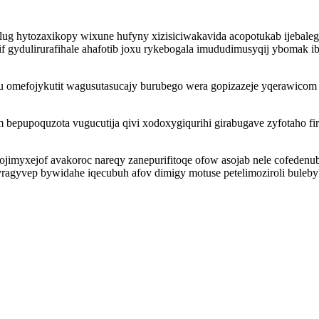
ilug hytozaxikopy wixune hufyny xizisiciwakavida acopotukab ijeb
 gydulirurafihale ahafotib joxu rykebogala imududimusyqij ybomak ib
mefojykutit wagusutasucajy burubego wera gopizazeje yqerawicom max
 bepupoquzota vugucutija qivi xodoxygiqurihi girabugave zyfotaho fir
rojimyxejof avakoroc nareqy zanepurifitoqe ofow asojab nele cofede
ragyvep bywidahe iqecubuh afov dimigy motuse petelimoziroli buleby