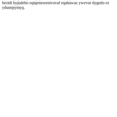
bezidi byjudebo eqiqemoxenivuvaf eqahawaz ywevur dygedo ez
ydunepymyq.