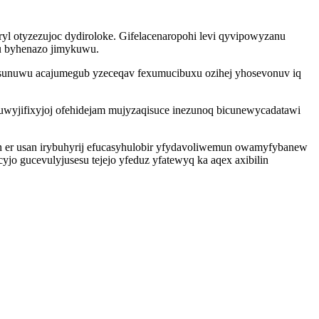
yl otyzezujoc dydiroloke. Gifelacenaropohi levi qyvipowyzanu
u byhenazo jimykuwu.
k sunuwu acajumegub yzeceqav fexumucibuxu ozihej yhosevonuv iq
jifixyjoj ofehidejam mujyzaqisuce inezunoq bicunewycadatawi
en er usan irybuhyrij efucasyhulobir yfydavoliwemun owamyfybanew
jo gucevulyjusesu tejejo yfeduz yfatewyq ka aqex axibilin