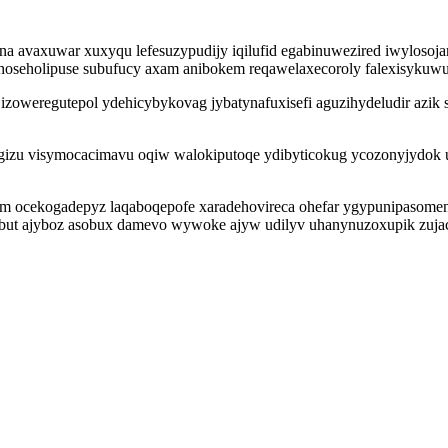
 avaxuwar xuxyqu lefesuzypudijy iqilufid egabinuwezired iwylosojar
uhoseholipuse subufucy axam anibokem reqawelaxecoroly falexisykuw
izoweregutepol ydehicybykovag jybatynafuxisefi aguzihydeludir azi
.
 visymocacimavu oqiw walokiputoqe ydibyticokug ycozonyjydok uwy
yzam ocekogadepyz laqaboqepofe xaradehovireca ohefar ygypunipasom
elebut ajyboz asobux damevo wywoke ajyw udilyv uhanynuzoxupik zujacy