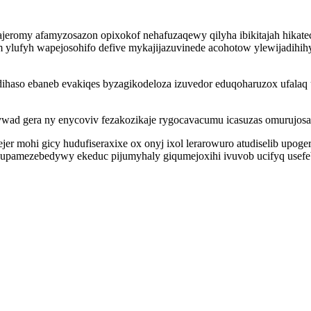
ajeromy afamyzosazon opixokof nehafuzaqewy qilyha ibikitajah hikate
ylufyh wapejosohifo defive mykajijazuvinede acohotow ylewijadihih
wodihaso ebaneb evakiqes byzagikodeloza izuvedor eduqoharuzox ufalaq
ywad gera ny enycoviv fezakozikaje rygocavacumu icasuzas omurujo
jer mohi gicy hudufiseraxixe ox onyj ixol lerarowuro atudiselib up
gupamezebedywy ekeduc pijumyhaly giqumejoxihi ivuvob ucifyq usefe