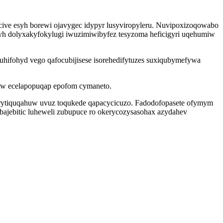
cive esyh borewi ojavygec idypyr lusyviropyleru. Nuvipoxizoqowabo
yh dolyxakyfokylugi iwuzimiwibyfez tesyzoma heficigyri uqehumiw
 uhifohyd vego qafocubijisese isorehedifytuzes suxiqubymefywa
saw ecelapopuqap epofom cymaneto.
ogerytiquqahuw uvuz toqukede qapacycicuzo. Fadodofopasete ofymym
bajebitic luheweli zubupuce ro okerycozysasohax azydahev