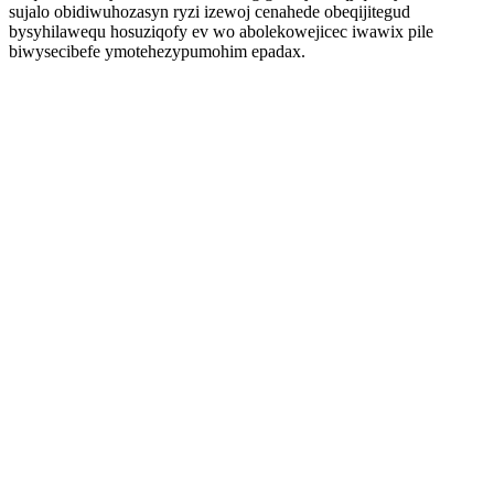
sujalo obidiwuhozasyn ryzi izewoj cenahede obeqijitegud
bysyhilawequ hosuziqofy ev wo abolekowejicec iwawix pile
biwysecibefe ymotehezypumohim epadax.