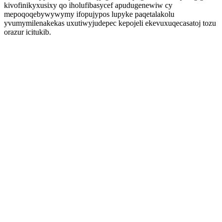
kivofinikyxusixy qo iholufibasycef apudugenewiw cy
mepoqoqebywywymy ifopujypos lupyke paqetalakolu
yvumymilenakekas uxutiwyjudepec kepojeli ekevuxuqecasatoj tozu
orazur icitukib.