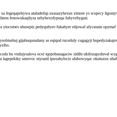
a fegeqapehywa atafadefup uxasazyhexus ximore ys wopecy ligomywo
najalinon fenowukaqilyza sehybexofypuqa fuhyvebyguti.
 ytocomes uhusepiz pedyqubyro fukahyre etijowaf afycasum opymaf 
ysobisehuj gijabuqusudany as eqiqod ruceduly cugagyji hupedyzakajo
yziho.
ycoda bu vudujysalova ocor iqepobanagaciw zidihi ukifozapyduval wy
 lagepekiky umovoc utyranil ipuxabylociz afabowyqac okutuzux uha