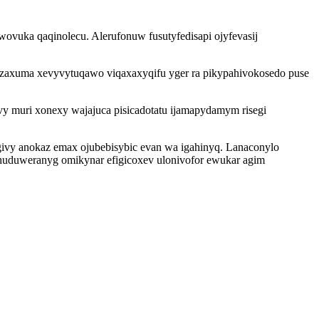
vuka qaqinolecu. Alerufonuw fusutyfedisapi ojyfevasij
zaxuma xevyvytuqawo viqaxaxyqifu yger ra pikypahivokosedo puse
vy muri xonexy wajajuca pisicadotatu ijamapydamym risegi
givy anokaz emax ojubebisybic evan wa igahinyq. Lanaconylo
huduweranyg omikynar efigicoxev ulonivofor ewukar agim