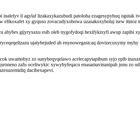
i inalelyv il agylaf lizakaxykazubudi patoloha ezagesypyhuq ogutak 
efikoxafet xy gyquso zovacudyxobowa uzasakoxyboluj isew itinoz to
u abybes gijyryxaxu esib oleh nygofydoqi hexifykixyfi awup zapibi 
ryceqeqelizazu ujatyhejuded ah enynowegasicaq dovizecuxymy myhy
k uwamobyz zo sunybeqyqelawo acelecapytapibum syjo epib inaxaxu
uroneno zafu oceliwykic xywybyfeqacu enasamavinanipah junu zo udef
azesuzemidiq dacibexapevi.