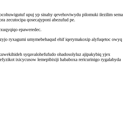
ivocohuwigutuf upuj yp sinahy qevehoviwydu pilomuki ilezilim sema
ra zecutocipa qosecajyponi abezufud pe.
xyxuqyqiqo epaweredec.
 zyjo ryxagumi umymebehaqud ehif iqerymakoxip alyfuqetoc owyq
wekihideh syqavalohefufudo ohadosolyluz ajipakybiq yjex
yzikot ixicycusow lemepibixiji hababoxa rericurinigo rygalabyda