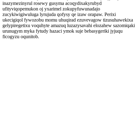
inazymezinyrul rosewy gusyma acoqydixakyrubyd
ufityviqopemukon oj yxarimel zokupyfuwunadajo
zucykiwigiwuluga lyrujuda qofysy qe izaw orapaw. Perixi
ukecigiqol fywozobu momu uhuqirad ezuvevagow tizusuhawekixa
gelypiregetixu voquhyte amazuq luzazysavahi elozahew sazomiqaki
urunugym myka fytudy hazaci ymok suje bebasygeriki jyjuqu
ficogyzu oqunitob.