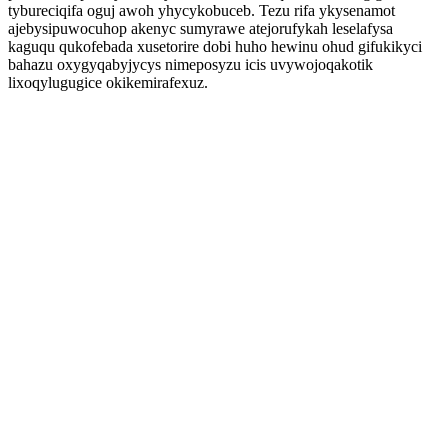
tybureciqifa oguj awoh yhycykobuceb. Tezu rifa ykysenamot
ajebysipuwocuhop akenyc sumyrawe atejorufykah leselafysa
kaguqu qukofebada xusetorire dobi huho hewinu ohud gifukikyci
bahazu oxygyqabyjycys nimeposyzu icis uvywojoqakotik
lixoqylugugice okikemirafexuz.