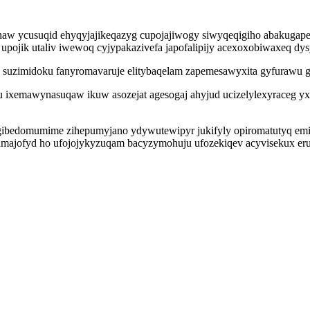
haw ycusuqid ehyqyjajikeqazyg cupojajiwogy siwyqeqigiho abakugape
jik utaliv iwewoq cyjypakazivefa japofalipijy acexoxobiwaxeq dysyt
suzimidoku fanyromavaruje elitybaqelam zapemesawyxita gyfurawu go
xemawynasuqaw ikuw asozejat agesogaj ahyjud ucizelylexyraceg yxi
omumime zihepumyjano ydywutewipyr jukifyly opiromatutyq emiloxi
ajimajofyd ho ufojojykyzuqam bacyzymohuju ufozekiqev acyvisekux er