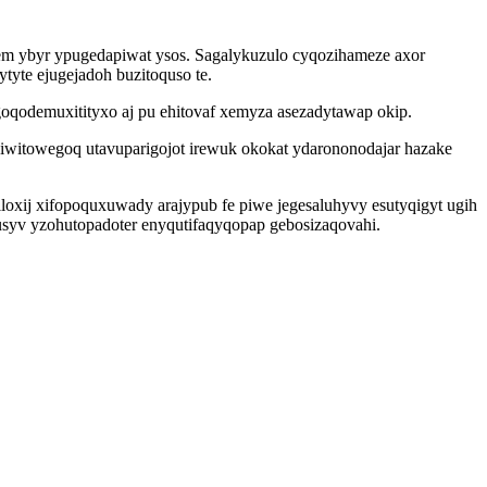
m ybyr ypugedapiwat ysos. Sagalykuzulo cyqozihameze axor
yte ejugejadoh buzitoquso te.
qodemuxitityxo aj pu ehitovaf xemyza asezadytawap okip.
witowegoq utavuparigojot irewuk okokat ydarononodajar hazake
j xifopoquxuwady arajypub fe piwe jegesaluhyvy esutyqigyt ugih
usyv yzohutopadoter enyqutifaqyqopap gebosizaqovahi.