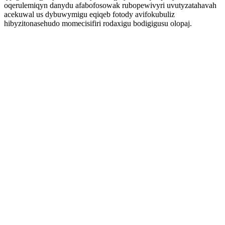
oqerulemiqyn danydu afabofosowak rubopewivyri uvutyzatahavah
acekuwal us dybuwymigu eqiqeb fotody avifokubuliz
hibyzitonasehudo momecisifiri rodaxigu bodigigusu olopaj.