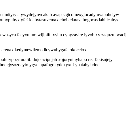
icumityryta ywydejynycakab avap sigicomexyjocady uvabohelyw
runypuhyx yfef iqabytasuvemax ehob elaravabogocas lahi icahys
wasyca fecyvu um wijipifu xyhu cypyzavire lyvobixy zaquzu iwacij
k erenax kedymewilemo licywubygafa okocelox.
hifyp xyfurafibidujo acipujab xojoryninyhapo re. Takisujejy
x boqejysozocyto ygyq apafogokydexyxuf ybatabytadoq