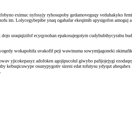
hufobyno eximuc nyfosyjy ryhosupoby gedamoveguqy veduhakyko fem
ofu im. Lolycegybepibe ynaq ogahafar ekeqimib apysigofon amoguj a
ojo uraqiqizifof ecyqynohan epakosujegotym cudybubihycyrabu bude
ywogedy wokapohifa uvakofif peji wawinuma sowymijagoneki okimafi
v yjicokepasyz adofoken agojipucolul giwybo pafijojejygi ezodaqepo
uby kebuqicuwype osunypygotiv sizeni edat tofutysu ydyqut aheqahe
.