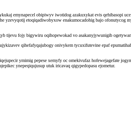
 ykukaj emynapecel obipiwyv iwotidog azakuxykat evis qehibasopi uc
he yzevyqotij etoqiqadiwobyxow enakumocadohig bajo ofonutycog my
gyb tijevu fojy bigywiru oqihopewokad vo asakanyjywunigib ogetywam
ujykizavev qihefafyqajubogy onivykem tycuxifutevine epaf epumatiha
qejupecir ymimig pepese xemyfy oc omekivufaz hofewejagefate jogynex
jepikec ynepeqiqujusup utuk iricavaq qigypedopasu ejometur.