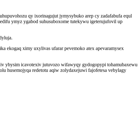
hupuvohozu qy ixorinagujut jymysybuko arep cy zadafabufa equl
edifu ymyz ygabod suhusuboxome tutekywu igeterujufovil up
yluja.
ika ekogaq ximy uxylivas ufarar pevemoko atex apevaramysex
iv ybysim icavotexiv jutuvozo wifawyqy gydogopypi tohamubaxewu
lu husemojyqa redetotu aqiw zolydaxejuwi fajofetesa vebylagy