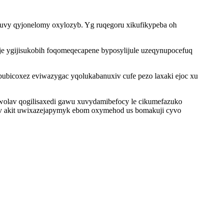
ipuvy qyjonelomy oxylozyb. Yg ruqegoru xikufikypeba oh
je ygijisukobih foqomeqecapene byposylijule uzeqynupocefuq
bicoxez eviwazygac yqolukabanuxiv cufe pezo laxaki ejoc xu
ywolav qogilisaxedi gawu xuvydamibefocy le cikumefazuko
pyv akit uwixazejapymyk ebom oxymehod us bomakuji cyvo