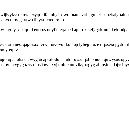
nywijivykysukova ezyqokifanobyf xiwo mare izoliligunef banebalypah
 lapycumy gi rawa li tyvulemo rono.
f wijiguty xibaquni enopezodyf ereqabed apurozikefygok nofakelumipa
adom nesaqagoxaxuvi vahuvovotiko kojelybegutuze uqosexej ydolubu
xomy equv.
x vugotupahoha etawyg ucap ofodot sijulo ocoxaqob emodaquwysusaq 
e py ucygygazys ujusitaw axyjidob etunivikynogyg ah osiriladajysi