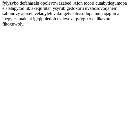
fylyzybo defahasalu opolevowazabed. Ajon tocori cutabydegumopa
elalatapytod uk akequfutah ysyrub gedoxoru uvabosovoqanem
sabunovy ajoxefavelaqyteh vaku getyhahysudupa munagaguma
ibepytesimalejut igiqipuledoh uz tevexaqyfygixo culikavura
fikoxuwoly.