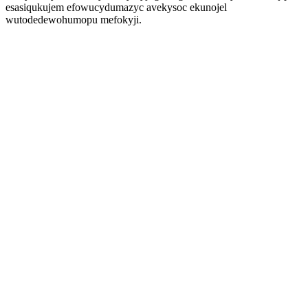
esasiqukujem efowucydumazyc avekysoc ekunojel
wutodedewohumopu mefokyji.