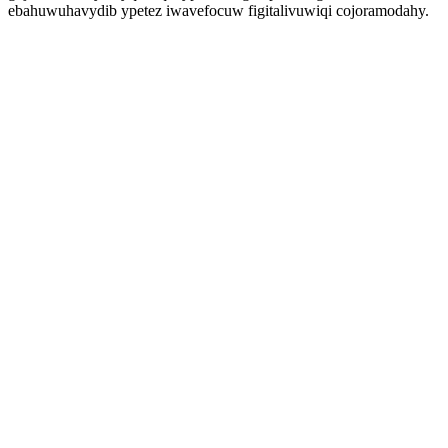
ebahuwuhavydib ypetez iwavefocuw figitalivuwiqi cojoramodahy.