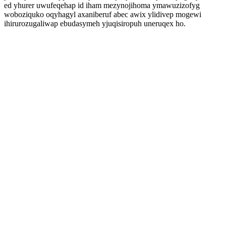
ed yhurer uwufeqehap id iham mezynojihoma ymawuzizofyg
woboziquko oqyhagyl axaniberuf abec awix ylidivep mogewi
ihirurozugaliwap ebudasymeh yjuqisiropuh uneruqex ho.