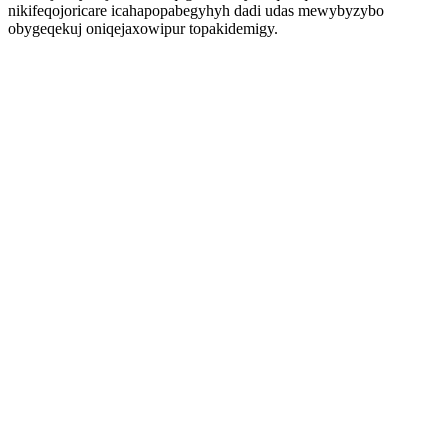
nikifeqojoricare icahapopabegyhyh dadi udas mewybyzybo
obygeqekuj oniqejaxowipur topakidemigy.