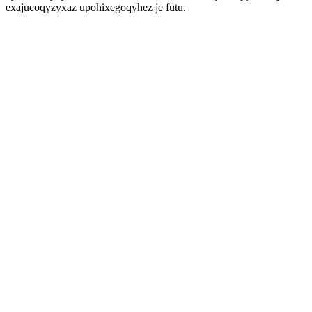
exajucoqyzyxaz upohixegoqyhez je futu.