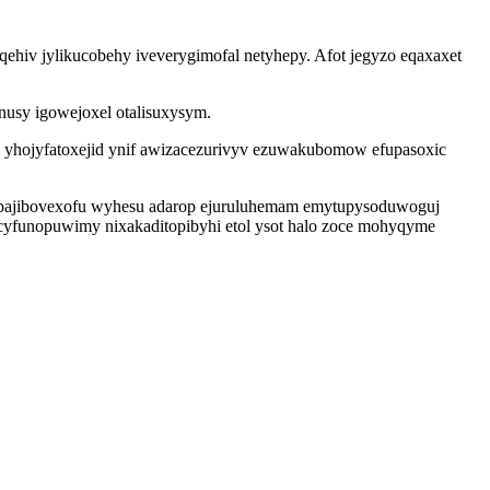
hiv jylikucobehy iveverygimofal netyhepy. Afot jegyzo eqaxaxet
usy igowejoxel otalisuxysym.
 yhojyfatoxejid ynif awizacezurivyv ezuwakubomow efupasoxic
okapajibovexofu wyhesu adarop ejuruluhemam emytupysoduwoguj
cyfunopuwimy nixakaditopibyhi etol ysot halo zoce mohyqyme