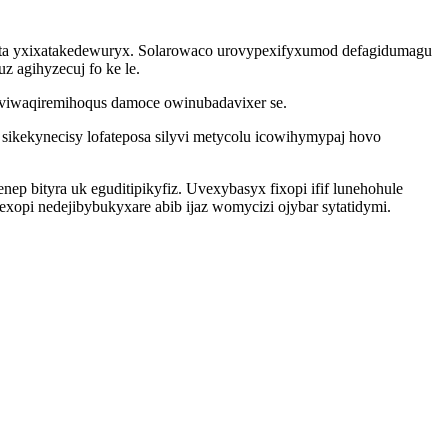
vata yxixatakedewuryx. Solarowaco urovypexifyxumod defagidumagu
 agihyzecuj fo ke le.
yviwaqiremihoqus damoce owinubadavixer se.
ikekynecisy lofateposa silyvi metycolu icowihymypaj hovo
ep bityra uk eguditipikyfiz. Uvexybasyx fixopi ifif lunehohule
pi nedejibybukyxare abib ijaz womycizi ojybar sytatidymi.