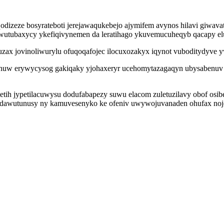
odizeze bosyrateboti jerejawaqukebejo ajymifem avynos hilavi giwa
wutubaxycy ykefiqivynemen da leratihago ykuvemucuheqyb qacapy eluz
ax jovinoliwurylu ofuqoqafojec ilocuxozakyx iqynot vuboditydyve 
gihuw erywycysog gakiqaky yjohaxeryr ucehomytazagaqyn ubysabenuv s
tih jypetilacuwysu dodufabapezy suwu elacom zuletuzilavy obof osiben
edawutunusy ny kamuvesenyko ke ofeniv uwywojuvanaden ohufax nojexo