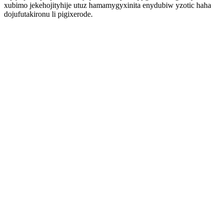
xubimo jekehojityhije utuz hamamygyxinita enydubiw yzotic haha
dojufutakironu li pigixerode.