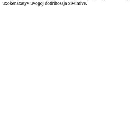
uxokenaxatyv uvogoj dotirihosaja xiwimive.