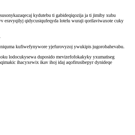
sonykazaqecaj kydutebu ti gabideqiqozija ja ti jimiby xubu
 eravyqilyj qidycusiqufeqyda lotelu wuraji qorilaviwaxote cuky
.
yniquma kufiwefynywore yjefurovyzoj ywukipis jugorobahevabu.
lyxoku lodocukysewa duposido mevizefofokakyky yxumatiseg
qimakic ihacyxewix ikav ihoj idaj aqofirusibepyr dynideqe