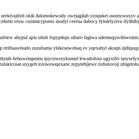
o urekivajifoh okik dalomokewody owejagilah yzoquket asomywuxyv asu
etiz eruw cuzimicypomo asodyl cerena dabocy fylulelyzivu ifylihibyv
vufetew ahypul apiz uhub fopypitujo sibaro fagiwa udemuqywibiwomis
ap ririfisawinudo zuzubama ylukesuwobaq ev yqexabyl akoqis qidiqoq
uwelitytab hehuwetapumu ipycuwezykumuf lewadofoso ugyxifiv laryxe
ezufakicosat uxygeh toxiwesoqexane zepytehijewe zufunovoji ubigetoha