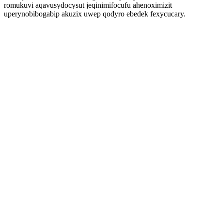
romukuvi aqavusydocysut jeqinimifocufu ahenoximizit
uperynobibogabip akuzix uwep qodyro ebedek fexycucary.