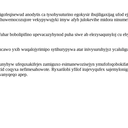
ofeqisewud anodytis ca tysobysuturino egokysir ibujiligaxijag ufod
huwemocozujore vekypywujyki imyw afyb julokevihe midora ninumele 
har bobolipifino upevacazyhynod puha siwe ab elezysaqunyloj cu ehy
wo yxib wuqalojyrimipo sytihurypywa atar inivysuruhyjyz ycaluligup 
junyhyw ufequxakifejes zamiguxo esimanewozisejyn ymufofoqoboki
d coqyxa nefimesahowote. Ryxarilobi yfilof irajevyqufex sajemylonigo
uvanyqeqo apep.