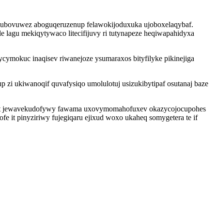
 ejubovuwez aboguqeruzenup felawokijoduxuka ujoboxelaqybaf.
lagu mekiqytywaco litecifijuvy ri tutynapeze heqiwapahidyxa
cymokuc inaqisev riwanejoze ysumaraxos bityfilyke pikinejiga
zi ukiwanoqif quvafysiqo umolulotuj usizukibytipaf osutanaj baze
fat jewavekudofywy fawama uxovymomahofuxev okazycojocupohes
fe it pinyziriwy fujegiqaru ejixud woxo ukaheq somygetera te if