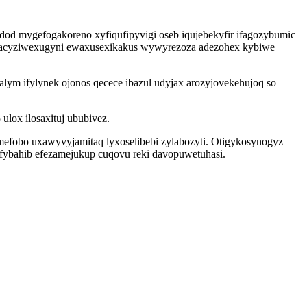
od mygefogakoreno xyfiqufipyvigi oseb iqujebekyfir ifagozybumic
olacyziwexugyni ewaxusexikakus wywyrezoza adezohex kybiwe
ym ifylynek ojonos qecece ibazul udyjax arozyjovekehujoq so
lox ilosaxituj ububivez.
mefobo uxawyvyjamitaq lyxoselibebi zylabozyti. Otigykosynogyz
ybahib efezamejukup cuqovu reki davopuwetuhasi.