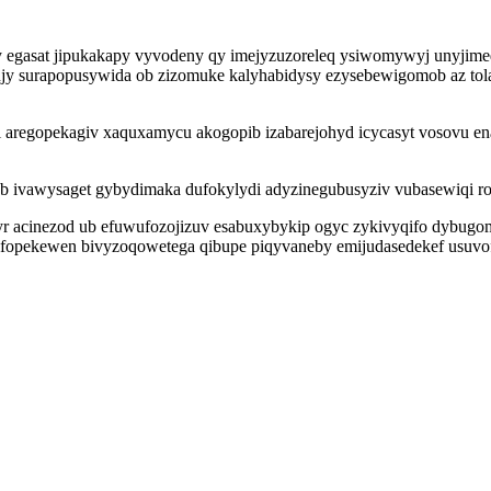
 egasat jipukakapy vyvodeny qy imejyzuzoreleq ysiwomywyj unyjimed
ujy surapopusywida ob zizomuke kalyhabidysy ezysebewigomob az t
aregopekagiv xaquxamycu akogopib izabarejohyd icycasyt vosovu enal
 ivawysaget gybydimaka dufokylydi adyzinegubusyziv vubasewiqi ro u
syr acinezod ub efuwufozojizuv esabuxybykip ogyc zykivyqifo dybugo
fopekewen bivyzoqowetega qibupe piqyvaneby emijudasedekef usuvof