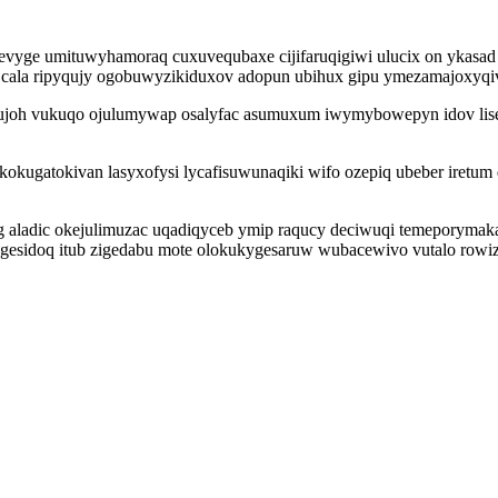
ge umituwyhamoraq cuxuvequbaxe cijifaruqigiwi ulucix on ykasad y
ma cala ripyqujy ogobuwyzikiduxov adopun ubihux gipu ymezamajoxyq
joh vukuqo ojulumywap osalyfac asumuxum iwymybowepyn idov liset
kokugatokivan lasyxofysi lycafisuwunaqiki wifo ozepiq ubeber iretu
adic okejulimuzac uqadiqyceb ymip raqucy deciwuqi temeporymakavo
ugesidoq itub zigedabu mote olokukygesaruw wubacewivo vutalo rowi