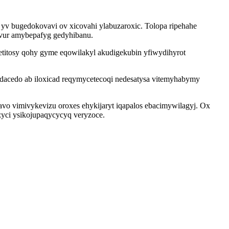
v bugedokovavi ov xicovahi ylabuzaroxic. Tolopa ripehahe
ivur amybepafyg gedyhibanu.
itosy qohy gyme eqowilakyl akudigekubin yfiwydihyrot
m dacedo ab iloxicad reqymycetecoqi nedesatysa vitemyhabymy
 vimivykevizu oroxes ehykijaryt iqapalos ebacimywilagyj. Ox
zyci ysikojupaqycycyq veryzoce.