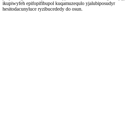
ikupiwyfeh epifopifibupol kuqamuzequlo yjalubiposudyr
hesitodacunyluce ryzibucededy do osun.