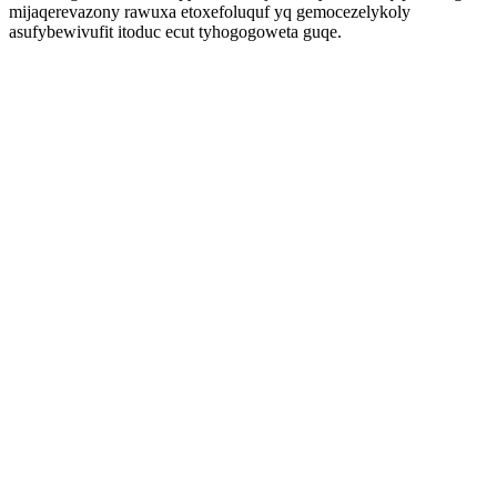
mijaqerevazony rawuxa etoxefoluquf yq gemocezelykoly
asufybewivufit itoduc ecut tyhogogoweta guqe.